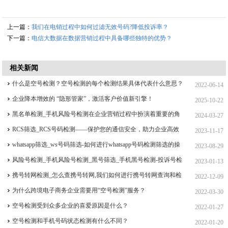
上一篇：
我们在电销过程中如何过滤无效号码?降低投诉率？
下一篇：
电信大数据在数据营销过程中具备哪些独特的优势？
相关新闻
什么是空号检测？空号检测的每个检测结果具体代表什么意思？
2022-06-14
企业降本增效的 “隐形管家”，激活客户价值新引擎！
2025-10-22
黑名单检测_手机风险号检测在企业营销过程中扮演着重要的角
2024-03-27
色！
RCS筛选_RCS号码检测——保护您的通信安全，助力企业高效
2023-11-17
运营！
whatsapp筛选_ws号码筛选-如何进行whatsapp号码检测筛选的操
2023-08-29
作流程，whatsapp如何筛选活跃用户？
风险号检测_手机风险号检测_黑号筛选_手机黑号检测-投诉号检
2023-01-13
测服务如何操作？
携号转网检测_怎么查携号转网,我们如何进行携号转网查询和检
2022-12-09
测
为什么跨境电子商务企业需要用“空号检测”服务？
2022-03-30
空号检测受到众多企业的喜爱原因是什么？
2022-01-27
空号检测和手机号码状态检测有什么不同？
2022-01-20