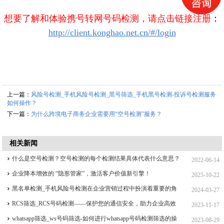
想要了解和体验携号转网号码检测，请点击链接注册
：
http://client.konghao.net.cn/#/login
上一篇：
风险号检测_手机风险号检测_黑号筛选_手机黑号检测-投诉号检测服务
如何操作？
下一篇：
为什么跨境电子商务企业需要用“空号检测”服务？
相关新闻
什么是空号检测？空号检测的每个检测结果具体代表什么意思？
2022-06-14
企业降本增效的 “隐形管家”，激活客户价值新引擎！
2025-10-22
黑名单检测_手机风险号检测在企业营销过程中扮演着重要的角
2024-03-27
色！
RCS筛选_RCS号码检测——保护您的通信安全，助力企业高效
2023-11-17
运营！
whatsapp筛选_ws号码筛选-如何进行whatsapp号码检测筛选的操
2023-08-29