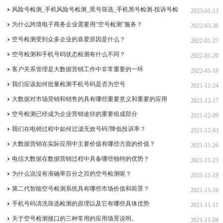
作流程，whatsapp如何筛选活跃用户？
风险号检测_手机风险号检测_黑号筛选_手机黑号检测-投诉号检
2023-01-13
测服务如何操作？
为什么跨境电子商务企业需要用“空号检测”服务？
2022-03-30
空号检测受到众多企业的喜爱原因是什么？
2022-01-27
空号检测和手机号码状态检测有什么不同？
2022-01-20
客户关系管理是大数据营销工作中非常重要的一环
2022-01-10
我们应该如何批量检测手机号码是否为空号
2021-12-24
大数据对市场营销和销售的具有哪些重要意义和重要的应用
2021-12-17
空号检测已经成为企业营销途径的重要组成部分
2021-12-09
我们在电销过程中如何过滤无效号码?降低投诉率？
2021-12-03
大数据营销在实际应用中主要价值有哪些方面的价值？
2021-11-26
电信大数据在数据营销过程中具备哪些独特的优势？
2021-11-23
为什么说没有准确率百分之百的空号检测呢？
2021-11-19
第二代智能空号检测系统具有哪些市场价值和前景？
2021-11-16
手机号码清洗筛选检测的原理以及它有哪些具体优势
2021-11-11
关于空号检测接口的三种常用的应用场景说明。
2021-11-08