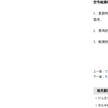
空号检测
1、更新
需求。
2、查询
3、检测
上一篇：
空
下一篇：
客
相关新
什么是
思？
黑名单