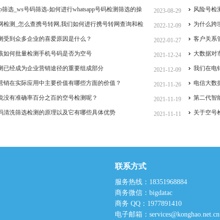
sapp筛选_ws号码筛选-如何进行whatsapp号码检测筛选的操
运营！
风险号检
2023-08-29
whatsapp如何筛选活跃用户？
网检测_怎么查携号转网,我们如何进行携号转网查询和检
测服务如
为什么跨
2022-12-09
测受到众多企业的喜爱原因是什么？
客户关系
2022-01-27
该如何批量检测手机号码是否为空号
大数据对
2021-12-24
测已经成为企业营销途径的重要组成部分
我们在电
2021-12-09
营销在实际应用中主要价值有哪些方面的价值？
电信大数
2021-11-26
说没有准确率百分之百的空号检测呢？
第二代智
2021-11-19
码清洗筛选检测的原理以及它有哪些具体优势
关于空号
2021-11-11
联系方式
服务热线：18351968884
商务微信：bigdatac
商务 QQ：1977891410
电子邮箱：services@konghao.net.cn