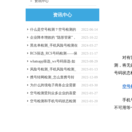
资讯中心
资讯中心
什么是空号检测？空号检测的
2022-06-14
每个检测结果具体代表什么意
企业降本增效的 “隐形管家”，
2025-10-22
思？
激活客户价值新引擎！
黑名单检测_手机风险号检测在
2024-03-27
企业营销过程中扮演着重要的
RCS筛选_RCS号码检测——保
2023-11-17
对有营销
角色！
护您的通信安全，助力企业高
whatsapp筛选_ws号码筛选-如
2023-08-29
测，将无
效运营！
何进行whatsapp号码检测筛选
风险号检测_手机风险号检测_
2023-01-13
号码状态
的操作流程，whatsapp如何筛
黑号筛选_手机黑号检测-投诉
携号转网检测_怎么查携号转
2022-12-09
选活跃用户？
号检测服务如何操作？
网,我们如何进行携号转网查询
为什么跨境电子商务企业需要
2022-03-30
空号
和检测
用“空号检测”服务？
空号检测受到众多企业的喜爱
2022-01-27
手机号码
原因是什么？
空号检测和手机号码状态检测
2022-01-20
不可用等
有什么不同？