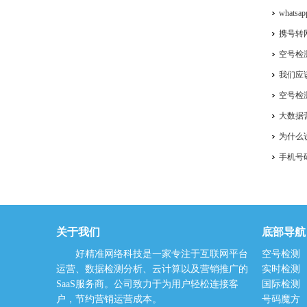
色！
what
作流程，
携号转
测
空号检
我们应
空号检
大数据
为什么
手机号
关于我们
底部导航
好精准网络科技是一家专注于互联网平台
空号检测
运营、数据检测分析、云计算以及营销推广的
实时检测
SaaS服务商。公司致力于为用户轻松连接客
国际检测
户，节约营销运营成本。
号码魔方