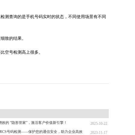
态检测查询的是手机号码实时的状态，不同使用场景有不同
更细致的结果。
格比空号检测高上很多。
增效的 “隐形管家”，激活客户价值新引擎！
2025-10-22
选_RCS号码检测——保护您的通信安全，助力企业高效
2023-11-17